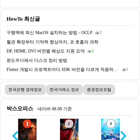
HowTo 최신글
구형맥에 최신 MacOS 설치하는 방법 - OCLP
2
thumb_up_alt
혈관 확장부터 기억력 향상까지, 코 호흡의 과학
DP, HDMI, DVI 버전별 해상도 지원 요약
1
thumb_up_alt
윈도우11에서 디스크 정리 방법
Flutter 개발시 프로젝트마다 SDK 버전을 다르게 적용하는 방법
1
thumb_up_alt
한국은행 경제정보
한국거래소 정보
증권정보포털
박스오피스
네이버 08.08 기준
1
2
3