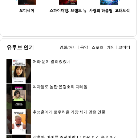
브
오디세이
스파이더맨: 브랜드 뉴
사랑의 하츄핑: 고래보석
데이
의 ...
31만명
28만명
4.1만명
유투브 인기
영화/애니
음악
스포츠
게임
코미디
어라 문이 열려있었네
여자들도 놀란 윤경호의 디테일
추성훈에게 로우킥을 가장 세게 맞은 인물
장훈아, 마이클 조던이랑 1:1 하면 이길 수 있어?