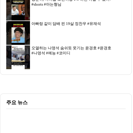
#shorts #아는형님
아빠랑 같이 담배 핀 19살 정찬우 #유재석
오열하는 나영석 숨쉬듯 웃기는 윤경호 #윤경호
#나영석 #예능 #코미디
주요 뉴스