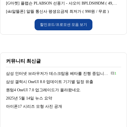
[G마켓] 플랩슨 PLABSON 선풍기 - 샤오미 BPLDS09DM ( 49,580원 / 무료배송 )
[skt알뜰폰] 알뜰 통신사 평생요금제 최저가 ( 990원 / 무료 )
할인코드/프로모션 모음 보기
커뮤니티 최신글
삼성 인터넷 브라우저가 데스크탑용 베타를 진행 중입니다.
1
comment
삼성 갤럭시 OneUI 8.0 업데이트 기기별 일정 유출
퀀텀4 OneUI 7.0 업그레이드가 올라왔네요.
2025년 5월 14일 뉴스 요약
아이폰17 시리즈 모형 사진 공개