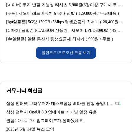
[네이버] 무지 반팔 기능성 티셔츠 5,900원(3장이상 구매시 무료배송)
[쿠팡] 샤오미 레드미워치 6 국내 정발 ( 129,800원 / 무료배송 )
[lgu알뜰폰] 5G망 150GB+5Mbps 평생요금제 최저가 ( 28,400원 / 무료 )
[G마켓] 플랩슨 PLABSON 선풍기 - 샤오미 BPLDS09DM ( 49,580원 / 무료배송 )
[skt알뜰폰] 알뜰 통신사 평생요금제 최저가 ( 990원 / 무료 )
할인코드/프로모션 모음 보기
커뮤니티 최신글
삼성 인터넷 브라우저가 데스크탑용 베타를 진행 중입니다.
1
comment
삼성 갤럭시 OneUI 8.0 업데이트 기기별 일정 유출
퀀텀4 OneUI 7.0 업그레이드가 올라왔네요.
2025년 5월 14일 뉴스 요약