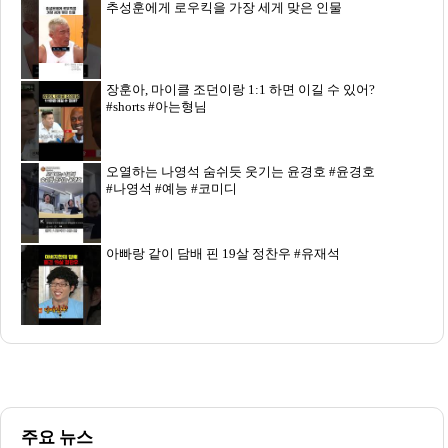
추성훈에게 로우킥을 가장 세게 맞은 인물
장훈아, 마이클 조던이랑 1:1 하면 이길 수 있어?
#shorts #아는형님
오열하는 나영석 숨쉬듯 웃기는 윤경호 #윤경호
#나영석 #예능 #코미디
아빠랑 같이 담배 핀 19살 정찬우 #유재석
주요 뉴스