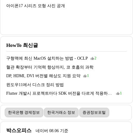
아이폰17 시리즈 모형 사진 공개
HowTo 최신글
구형맥에 최신 MacOS 설치하는 방법 - OCLP
2
thumb_up_alt
혈관 확장부터 기억력 향상까지, 코 호흡의 과학
DP, HDMI, DVI 버전별 해상도 지원 요약
1
thumb_up_alt
윈도우11에서 디스크 정리 방법
Flutter 개발시 프로젝트마다 SDK 버전을 다르게 적용하는 방법
1
thumb_up_alt
한국은행 경제정보
한국거래소 정보
증권정보포털
박스오피스
네이버 08.06 기준