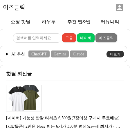

이즈클릭
쇼핑 핫딜
하우투
추천 앱&웹
커뮤니티
AI 추천
ChatGPT
Gemini
Claude
더보기
핫딜 최신글
[네이버] 기능성 반팔 티셔츠 6,500원(3장이상 구매시 무료배송)
[kt알뜰폰] 2만원 Npay 받는 6기가 350분 평생요금제 최저가 ( 1,900원 / 무료 )