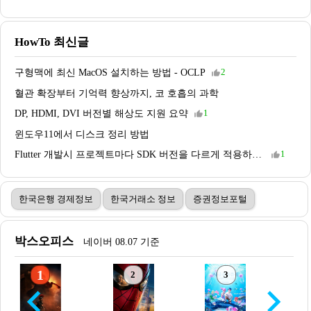
HowTo 최신글
구형맥에 최신 MacOS 설치하는 방법 - OCLP
2
thumb_up_alt
혈관 확장부터 기억력 향상까지, 코 호흡의 과학
DP, HDMI, DVI 버전별 해상도 지원 요약
1
thumb_up_alt
윈도우11에서 디스크 정리 방법
Flutter 개발시 프로젝트마다 SDK 버전을 다르게 적용하는 방법
1
thumb_up_alt
한국은행 경제정보
한국거래소 정보
증권정보포털
박스오피스
네이버 08.07 기준
1
2
3