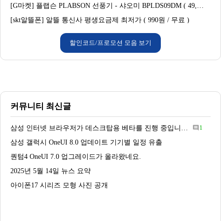
[G마켓] 플랩슨 PLABSON 선풍기 - 샤오미 BPLDS09DM ( 49,580원 / 무료배송 )
[skt알뜰폰] 알뜰 통신사 평생요금제 최저가 ( 990원 / 무료 )
할인코드/프로모션 모음 보기
커뮤니티 최신글
삼성 인터넷 브라우저가 데스크탑용 베타를 진행 중입니다.
1
comment
삼성 갤럭시 OneUI 8.0 업데이트 기기별 일정 유출
퀀텀4 OneUI 7.0 업그레이드가 올라왔네요.
2025년 5월 14일 뉴스 요약
아이폰17 시리즈 모형 사진 공개