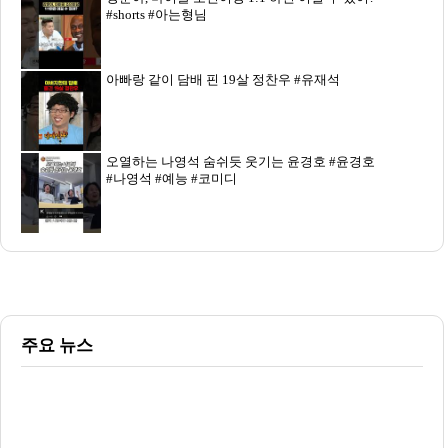
#shorts #아는형님
아빠랑 같이 담배 핀 19살 정찬우 #유재석
오열하는 나영석 숨쉬듯 웃기는 윤경호 #윤경호
#나영석 #예능 #코미디
주요 뉴스