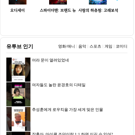
오디세이
스파이더맨: 브랜드 뉴
사랑의 하츄핑: 고래보석
데이
의 ...
24만명
2
23만명
4.3만명
유투브 인기
영화/애니
음악
스포츠
게임
코미디
어라 문이 열려있었네
여자들도 놀란 윤경호의 디테일
추성훈에게 로우킥을 가장 세게 맞은 인물
장훈아, 마이클 조던이랑 1:1 하면 이길 수 있어?