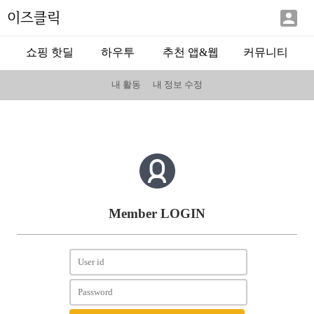

이즈클릭
쇼핑 핫딜
하우투
추천 앱&웹
커뮤니티
내 활동
내 정보 수정
Member LOGIN