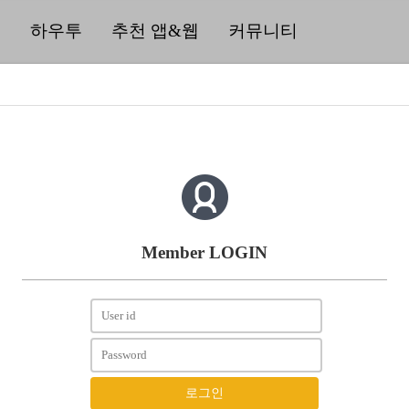
딜
하우투
추천 앱&웹
커뮤니티
Member LOGIN