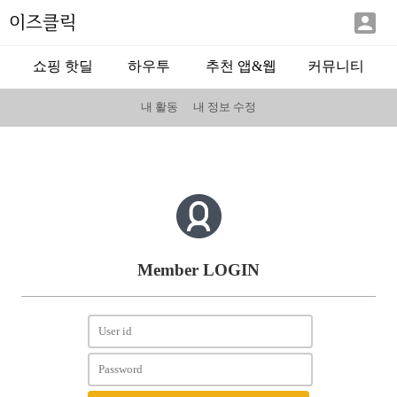

이즈클릭
쇼핑 핫딜
하우투
추천 앱&웹
커뮤니티
내 활동
내 정보 수정
Member LOGIN