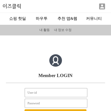

이즈클릭
쇼핑 핫딜
하우투
추천 앱&웹
커뮤니티
내 활동
내 정보 수정
Member LOGIN