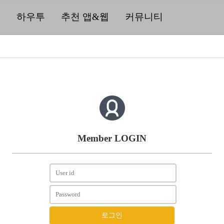
딜
하우투
추천 앱&웹
커뮤니티
Member LOGIN