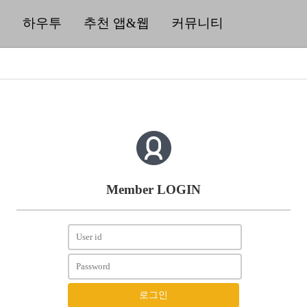
딜
하우투
추천 앱&웹
커뮤니티
Member LOGIN