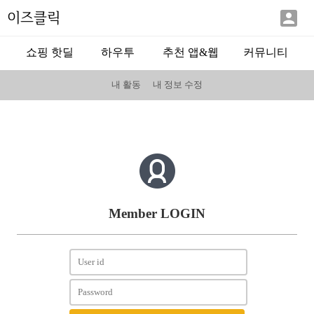

이즈클릭
쇼핑 핫딜
하우투
추천 앱&웹
커뮤니티
내 활동
내 정보 수정
Member LOGIN