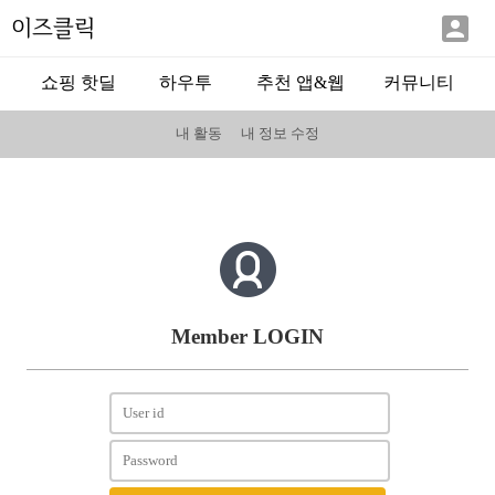

이즈클릭
쇼핑 핫딜
하우투
추천 앱&웹
커뮤니티
내 활동
내 정보 수정
Member LOGIN