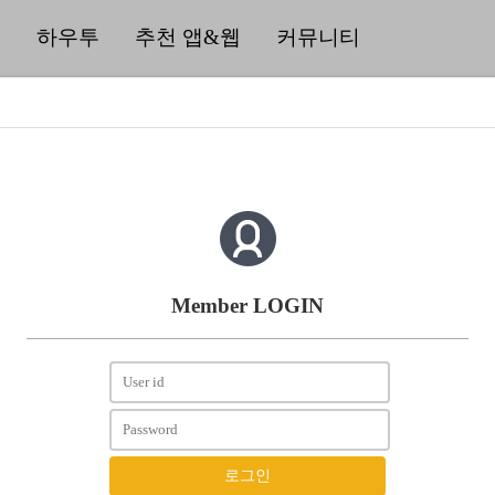
딜
하우투
추천 앱&웹
커뮤니티
Member LOGIN