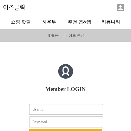

이즈클릭
쇼핑 핫딜
하우투
추천 앱&웹
커뮤니티
내 활동
내 정보 수정
Member LOGIN