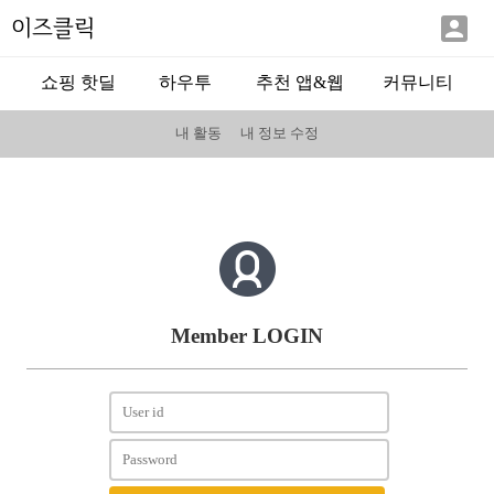

이즈클릭
쇼핑 핫딜
하우투
추천 앱&웹
커뮤니티
내 활동
내 정보 수정
Member LOGIN