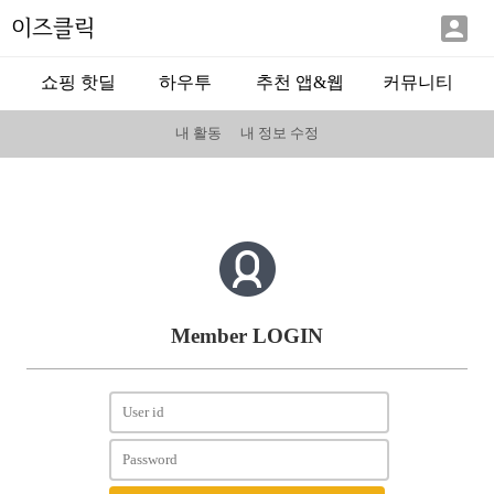

이즈클릭
쇼핑 핫딜
하우투
추천 앱&웹
커뮤니티
내 활동
내 정보 수정
Member LOGIN