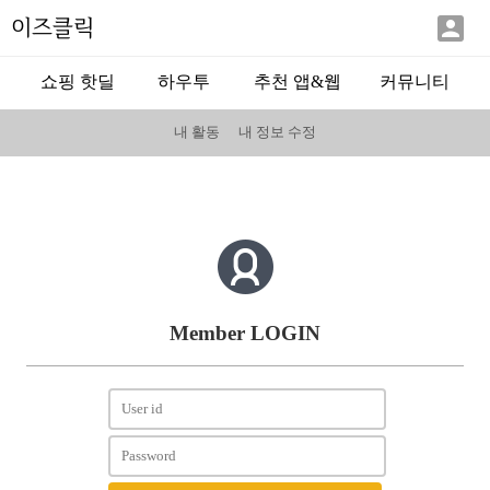

이즈클릭
쇼핑 핫딜
하우투
추천 앱&웹
커뮤니티
내 활동
내 정보 수정
Member LOGIN