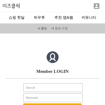

이즈클릭
쇼핑 핫딜
하우투
추천 앱&웹
커뮤니티
내 활동
내 정보 수정
Member LOGIN