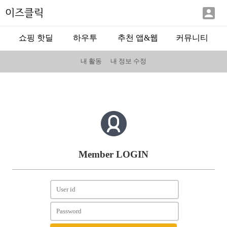

이즈클릭
쇼핑 핫딜
하우투
추천 앱&웹
커뮤니티
내 활동
내 정보 수정
Member LOGIN