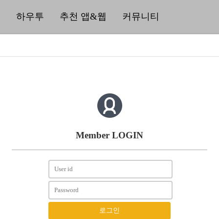
딜
하우투
추천 앱&웹
커뮤니티
Member LOGIN