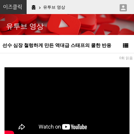

이즈클릭
홈
유투브 영상

유투브 영상

선수 심장 철렁하게 만든 역대급 스태프의 쿨한 반응
0회 읽음