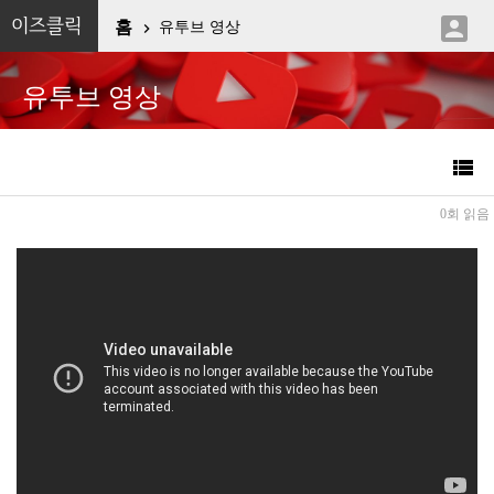

이즈클릭
홈
유투브 영상

유투브 영상

0회 읽음