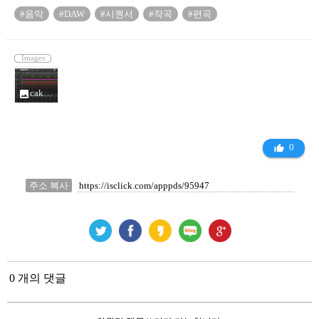
#음악
#DAW
#시퀀서
#작곡
#편곡
Images
cakewalk by bandlab_14474685.png
photo
0
thumb_up_alt
주소 복사
0 개의 댓글