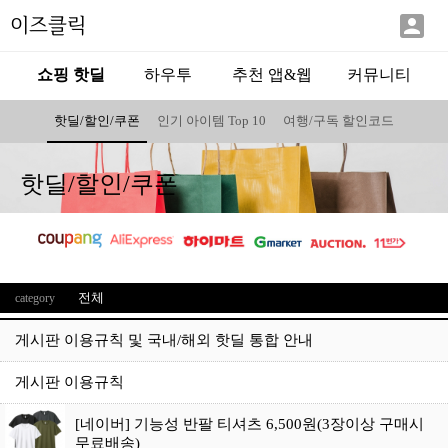

이즈클릭
쇼핑 핫딜
하우투
추천 앱&웹
커뮤니티
핫딜/할인/쿠폰
인기 아이템 Top 10
여행/구독 할인코드
핫딜/할인/쿠폰
전체
category
게시판 이용규칙 및 국내/해외 핫딜 통합 안내
게시판 이용규칙
[네이버] 기능성 반팔 티셔츠 6,500원(3장이상 구매시
무료배송)