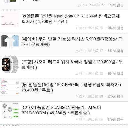
real211
,
2026.07.27
,
70회 읽음
[kt알뜰폰] 2만원 Npay 받는 6기가 350분 평생요금제
최저가 ( 1,900원 / 무료 )
마르샤
,
2026.07.20
,
284회 읽음
[네이버] 무지 반팔 기능성 티셔츠 5,900원(3장이상 구
매시 무료배송)
real211
,
2026.07.12
,
141회 읽음
[쿠팡] 샤오미 레드미워치 6 국내 정발 ( 129,800원 / 무
료배송 )
박인수
,
2026.07.10
,
194회 읽음
[lgu알뜰폰] 5G망 150GB+5Mbps 평생요금제 최저가 (
28,400원 / 무료 )
마르샤
,
2026.07.08
,
370회 읽음
[G마켓] 플랩슨 PLABSON 선풍기 - 샤오미
BPLDS09DM ( 49,580원 / 무료배송 )
박인수
,
2026.07.06
,
179회 읽음