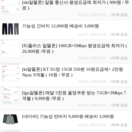
[skt알뜰폰] 알뜰 통신사 평생요금제 최저가 ( 990원 / 무
료 )
마르샤
,
2026.07.01
,
392회 읽음
기능성 긴바지 12,000원 배송비 3,000원
real211
,
2026.06.24
,
401회 읽음
[티플러스 알뜰폰] 100GB+5Mbps 평생요금제 최저가 (
26,900원 /무료 )
마르샤
,
2026.06.22
,
453회 읽음
[kt알뜰폰] KT 5G망 15GB 350분 10원요금제+ 2만원
Npay 9개월 ( 10원 / 무료 )
마르샤
,
2026.06.09
,
458회 읽음
[lgu알뜰폰] 매달 5천원 올영쿠폰 받는 71GB+3Mbps 7
개월 ( 9,900원 /무료 )
마르샤
,
2026.06.01
,
520회 읽음
[네이버] 기능성 반바지 9,000원 배송비 3,000원
real211
,
2026.05.26
,
300회 읽음