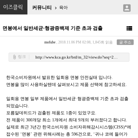

이즈클릭
커뮤니티
육아


면봉에서 일반세균·형광증백제 기준 초과 검출
mofube
, 2018.11.06 PM 02:08, 1,845회 읽음
글 주소
링크
attach_file
http://www.kca.go.kr/brd/m_32/view.do?seq=2494&srchFr=&srchTo=&srchWord=&srchTp=&itm_seq_1=0&itm_seq_2=0&multi_itm_seq=0&company_cd=&company_nm=&page=1
한국소비자원에서 발표한 일회용 면봉 안전실태 입니다.
면봉을 많이 사용하실텐데 살펴보시고 제품 선택에 참고하세요.
일회용 면봉 일부 제품에서 일반세균·형광증백제 기준 초과 검출
되었습니다.
포름알데히드가 검출된 제품도 1종이 있었구요.
전 제품이 300개당 최소 1개에서 최대 9개의 부러졌다고 합니다.
실제로 최근 3년간 한국소비자원 소비자위해감시시스템(CISS)*에
접수된 ‘면봉’ 관련 위해사례는 총 596건으로, ‘귀나 코에 들어가