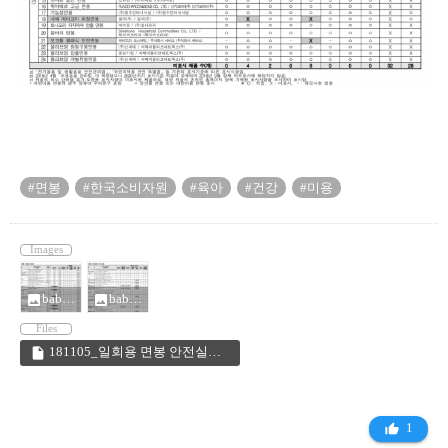
#면봉
#한국소비자원
#육아
#건강
#미용
Images
baby01.png
baby02.png
photo
photo
Files
181105_일회용 면봉 안전실태_보도자료.pdf
insert_drive_file
1
thumb_up_alt