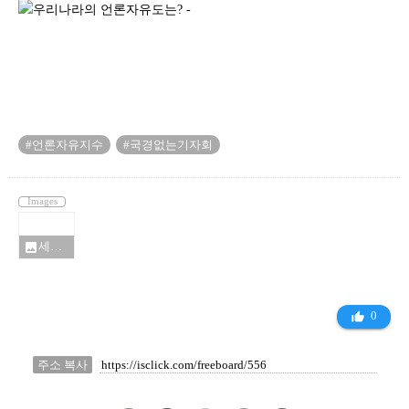
#언론자유지수
#국경없는기자회
Images
세계언론자유 지수 순위_9045737.jpg
photo
0
thumb_up_alt
주소 복사