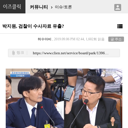

이즈클릭
커뮤니티
이슈/토론


박지원, 검찰이 수사자료 유출?
허수아비
, 2019.09.06 PM 02:44, 1,602회 읽음
글 주소
링크
attach_file
https://www.clien.net/service/board/park/13964631