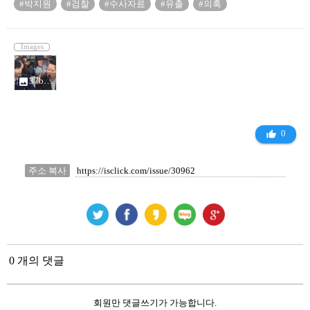
#박지원
#검찰
#수사자료
#유출
#의혹
Images
37bd93f147c8d7_7467490.png
photo
0
thumb_up_alt
주소 복사
0 개의 댓글
회원만 댓글쓰기가 가능합니다.