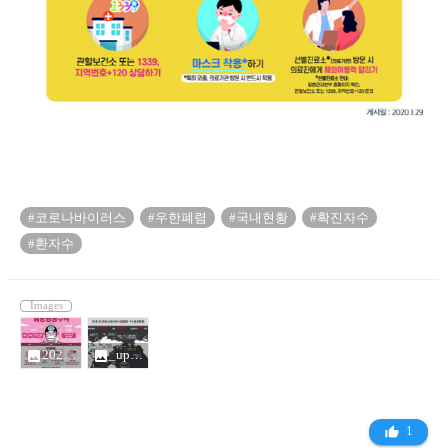
#코로나바이러스
#우한폐렴
#국내현황
#확진자수
#환자수
Images
2020013001001306300051641_3308241.jpg
_upload_mwEditor_202002_1582507089082_20200224101809_5450926.jpg
photo
photo
1
thumb_up_alt