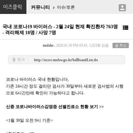

이즈클릭
커뮤니티
이슈/토론

국내 코로나19 바이러스 - 2월 24일 현재 확진환자 763명

- 격리해제 18명 / 사망 7명
mofube
, 2020.01.30 PM 03:41, 1,623회 읽음
글 주소
링크
attach_file
http://ncov.mohw.go.kr/bdBoardList.do
코로나 바이러스 국내 현황입니다,
기존 24시간 정도 걸리던 검사가 30일부터 새로운 검사법의 시행
으로 6시간만에 확인이 가능하다고 합니다.
신종 코로나바이러스감염증 선별진료소 현황 보기
>>
<1월 30일 오전 9시 기준>