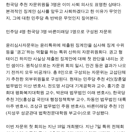
한국당 추천 자문위원들 3명은 이미 사퇴 의사도 표명한 상태다.
본격적인 징계안 심사를 앞두고 사퇴하겠다고 한 이유가 무엇인
지, 그에 대한 민주당 측 반박은 무엇인지 짚어본다.
민주당 4명·한국당 3명·바른미래당 1명으로 구성된 자문위
윤리심사자문위는 윤리특위에 제출된 징계안을 심사해 징계 수위
등을 ‘권고’하는 역할을 하는 특위 산하의 자문위원회다. 권고 형
태이긴 하지만 사실상 제출된 징계안에 대해 첫 판단을 내리는 곳
인 셈이다. 원칙상으로는 자문위 회의 일시, 안건 등은 결과가 나오
기 전까지 모두 비공개다. 총 8인으로 구성되는 자문위는 교섭단체
가 추천한 외부위원들로 구성된다. 현재는 민주당 추천 4인(장훈열
법무법인 이산 변호사, 전도영 서강대 기계공학과 교수, 홍기준 경
희대 평화복지대학원 교수, 박은태 법무법인 이래 변호사), 한국당
추천 3인(홍성걸 국민대 행정정책학부 교수, 차동언 법무법인 대륙
아주 변호사, 조상규 법무법인 주원 변호사), 바른미래당 추천 1인
(지성우 성균관대 법학전문대학원 부교수)으로 구성됐다.
이번 자문위 첫 회의는 지난 18일 개최됐다. 지난 7일 특위 전체회