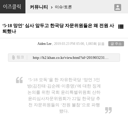

이즈클릭
커뮤니티
이슈/토론

‘5·18 망언’ 심사 앞두고 한국당 자문위원들은 왜 전원 사

퇴했나
Aiden Lee
, 2019.03.23 PM 05:00, 1,083회 읽음
글 주소
링크
attach_file
http://h2.khan.co.kr/view.html?id=201903231130001
‘5·18 모독’을 한 자유한국당 ‘망언 3인
방(김진태·김순례·이종명)’에 대한 징계
논의를 위한 국회 윤리특별위원회 산하
윤리심사자문위원회가 22일 한국당 추
천 자문위원들의 ‘전원 불참’으로 파행
됐다.