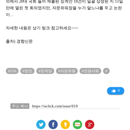
의에서 20대 국회 들어 제출된 징계안 18건이 일괄 상정된 지 11일
만에 열린 첫 회의였지만, 자문위워장을 누가 맡느냐를 두고 논란
이...
자세한 내용은 상기 링크 참고하세요~~~
출처) 경향신문
#518
#망언
#한국당
#자문위원
#전원사퇴
#
0
thumb_up_alt
주소 복사