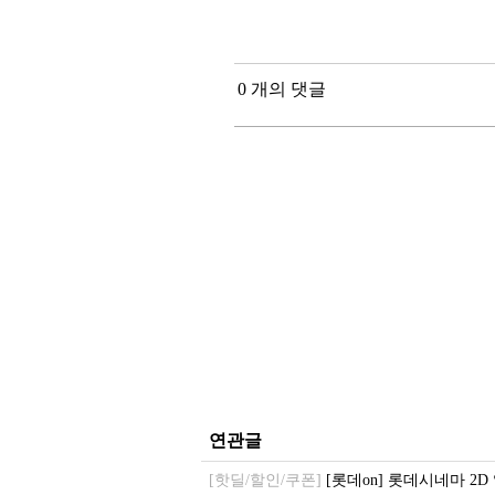
0 개의 댓글
연관글
[핫딜/할인/쿠폰]
[롯데on] 롯데시네마 2D 일