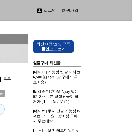

로그인
회원가입
최신 여행/쇼핑/구독
할인코드
보기
알뜰구매 최신글
[네이버] 기능성 반팔 티셔츠
6,500원(3장이상 구매시 무

목록
료배송)
[kt알뜰폰] 2만원 Npay 받는
유
6기가 350분 평생요금제 최
저가 ( 1,900원 / 무료 )
vent.aspx?EventID=201010016919012
[네이버] 무지 반팔 기능성 티
셔츠 5,900원(3장이상 구매
시 무료배송)
[쿠팡] 샤오미 레드미워치 6