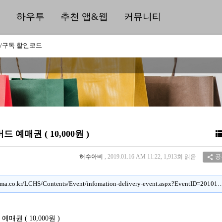
딜
하우투
추천 앱&웹
커뮤니티
/구독 할인코드
 예매권 ( 10,000원 )
허수아비
, 2019.01.16 AM 11:22, 1,913회 읽음
공

http://event.lottecinema.co.kr/LCHS/Contents/Event/infomation-delivery-e
매권 ( 10,000원 )