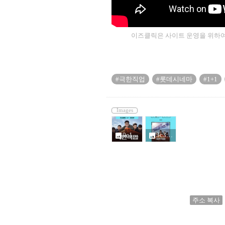
이즈클릭은 사이트 운영을 위하여
#극한직업
#롯데시네마
#1+1
Images
9c1327bf25c549579b95dea10c251fc6_4101429.jpg
3c36db6f55ac4d3a9744f993824f58bc_4101429.jpg
photo
photo
주소 복사