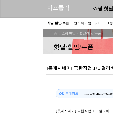
이즈클릭
쇼핑 핫
핫딜/할인/쿠폰
인기 아이템 Top 10
여행
쇼핑 핫딜
핫딜/할인/쿠폰



핫딜/할인/쿠폰
[롯데시네마] 극한직업 1+1 얼리버드
link
구매링크
[롯데시네마] 극한직업 1+1 얼리버드 예