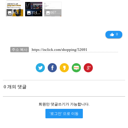
1456847461-g_520-w_g_432981.jpg
314f2355-3480-4844-937a-0cadac89fa56_432981.jpg
007a6703-ab46-4288-90aa-18316e5c081a_432981.jpg
photo
photo
photo
0
thumb_up_alt
주소 복사
0 개의 댓글
회원만 댓글쓰기가 가능합니다.
'로그인' 으로 이동