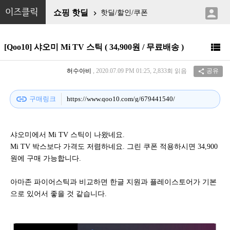

이즈클릭
쇼핑 핫딜
핫딜/할인/쿠폰


[Qoo10] 샤오미 Mi TV 스틱 ( 34,900원 / 무료배송 )
허수아비
, 2020.07.09 PM 01:25, 2,833회 읽음
공유

link
구매링크
https://www.qoo10.com/g/679441540/
샤오미에서 Mi TV 스틱이 나왔네요.
Mi TV 박스보다 가격도 저렴하네요. 그린 쿠폰 적용하시면 34,900
원에 구매 가능합니다.
아마존 파이어스틱과 비교하면 한글 지원과 플레이스토어가 기본
으로 있어서 좋을 것 같습니다.