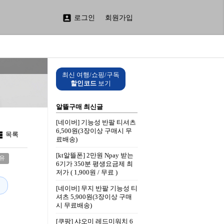

로그인
회원가입
최신 여행/쇼핑/구독
할인코드
보기
알뜰구매 최신글
[네이버] 기능성 반팔 티셔츠
6,500원(3장이상 구매시 무

목록
료배송)
[kt알뜰폰] 2만원 Npay 받는
유
6기가 350분 평생요금제 최
저가 ( 1,900원 / 무료 )
[네이버] 무지 반팔 기능성 티
셔츠 5,900원(3장이상 구매
시 무료배송)
[쿠팡] 샤오미 레드미워치 6