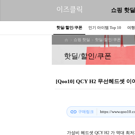
이즈클릭
쇼핑 핫
핫딜/할인/쿠폰
인기 아이템 Top 10
여행
쇼핑 핫딜
핫딜/할인/쿠폰



핫딜/할인/쿠폰
[Qoo10] QCY H2 무선헤드셋 이어
link
구매링크
https://www.qoo10.
가성비 헤드셋 QCY H2 가 역대 최