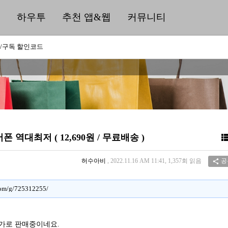
딜
하우투
추천 앱&웹
커뮤니티
/구독 할인코드
폰 역대최저 ( 12,690원 / 무료배송 )
허수아비
, 2022.11.16 AM 11:41, 1,357회 읽음
공

com/g/725312255/
저가로 판매중이네요.