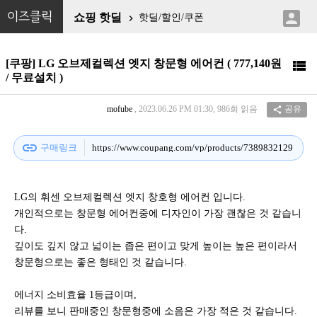

이즈클릭
쇼핑 핫딜
핫딜/할인/쿠폰

[쿠팡] LG 오브제컬렉션 엣지 창문형 에어컨 ( 777,140원

/ 무료설치 )
mofube
, 2023.06.26 PM 01:30, 986회 읽음
공유

link
구매링크
https://www.coupang.com/vp/products/7389832129
LG의 휘센 오브제컬렉션 엣지 창호형 에어컨 입니다.
개인적으로는 창문형 에어컨중에 디자인이 가장 괜찮은 것 같습니
다.
깊이도 깊지 않고 넓이는 좁은 편이고 맞게 높이는 높은 편이라서
창문형으로는 좋은 형태인 것 같습니다.
에너지 소비효율 1등급이며,
리뷰를 보니 판매중인 창문형중에 소음은 가장 적은 것 같습니다.