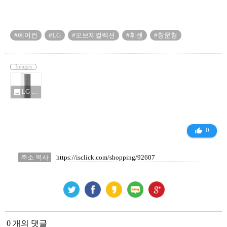
#에어컨
#LG
#오브제컬렉션
#휘센
#창문형
Images
LG 오브제컬렉션 창문형 에어컨_10031827.jpg
photo
0
thumb_up_alt
주소 복사
0 개의 댓글