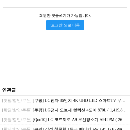
회원만 댓글쓰기가 가능합니다.
'로그인' 으로 이동
연관글
[핫딜/할인/쿠폰]
[쿠팡] LG전자 86인치 4K UHD LED 스마트TV 무료 방문설치 ( 1,700,000원 / 무료배송 )
[핫딜/할인/쿠폰]
[쿠팡] LG전자 오브제 컬렉션 4도어 870L ( 1,419,890원 / 무료배송 )
[핫딜/할인/쿠폰]
[Qoo10] LG 코드제로 A9 무선청소기 A912PM ( 260,700원 / 무료배송 )
[핫딜/할인/쿠폰]
[쿠팡] 삼성 창문형 1등급 에어컨 AW05B5171GWAZ ( 568,320원 / 무료설치 )