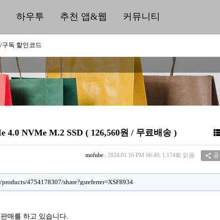
딜
하우투
추천 앱&웹
커뮤니티
/구독 할인코드
CIe 4.0 NVMe M.2 SSD ( 126,560원 / 무료배송 )
mofube
, 2024.01.16 PM 06:49, 1,174회 읽음
공

kr/products/4754178307/share?gsreferrer=XSF8934
특가 판매를 하고 있습니다.