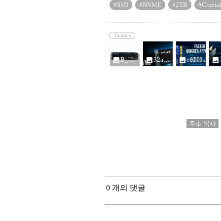
#SSD
#NVME
#2TB
#Crucia
Images
B_10899959.jpg
32acf7d5-63ee-4aa4-bae9-14d5d6683c62_10899526.jpg
ee021f50-eadf-4071-8e91-2d12381b800f_10899526.jpg
1823b16
photo
photo
photo
photo
주소 복사
0 개의 댓글