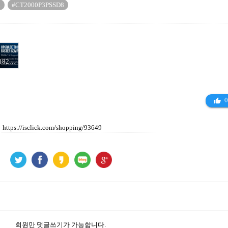
l
#CT2000P3PSSD8
b-add3-460f-8d78-1e21cd21f472_10899526.jpg
0
thumb_up_alt
회원만 댓글쓰기가 가능합니다.