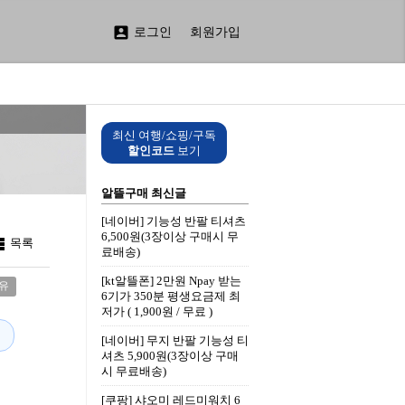

로그인
회원가입
최신 여행/쇼핑/구독
할인코드
보기
알뜰구매 최신글
[네이버] 기능성 반팔 티셔츠
6,500원(3장이상 구매시 무

목록
료배송)
[kt알뜰폰] 2만원 Npay 받는
유
6기가 350분 평생요금제 최
저가 ( 1,900원 / 무료 )
[네이버] 무지 반팔 기능성 티
셔츠 5,900원(3장이상 구매
시 무료배송)
[쿠팡] 샤오미 레드미워치 6