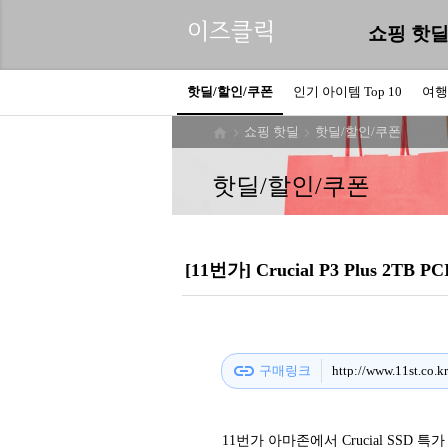
이즈클릭
쇼핑 핫
핫딜/할인/쿠폰
인기 아이템 Top 10
여행
쇼핑 핫딜
핫딜/할인/쿠폰



핫딜/할인/쿠폰
[11번가] Crucial P3 Plus 2TB P
link
구매링크
http://www.11st.co.
11번가 아마존에서 Crucial SSD 