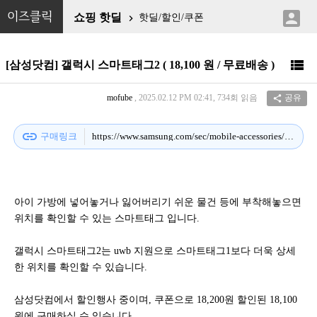

이즈클릭
쇼핑 핫딜
핫딜/할인/쿠폰


[삼성닷컴] 갤럭시 스마트태그2 ( 18,100 원 / 무료배송 )
mofube
, 2025.02.12 PM 02:41, 734회 읽음
공유

link
구매링크
https://www.samsung.com/sec/mobile-accessories/galaxy-smart-tag-2/EI-T5600BWEGKR/
아이 가방에 넣어놓거나 잃어버리기 쉬운 물건 등에 부착해놓으면
위치를 확인할 수 있는 스마트태그 입니다.
갤럭시 스마트태그2는 uwb 지원으로 스마트태그1보다 더욱 상세
한 위치를 확인할 수 있습니다.
삼성닷컴에서 할인행사 중이며, 쿠폰으로 18,200원 할인된 18,100
원에 구매하실 수 있습니다.