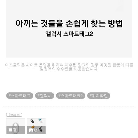
이즈클릭은 사이트 운영을 위하여 제후된 링크의 경우 마켓팅 활동에 따른
일정액의 수수료를 제공받습니다.
#스마트태그
#갤럭시
#스마트태크2
#위치확인
Images
갤럭시 스마트태그2_11285303.png
galaxy smarttag2_11285303.png
photo
photo