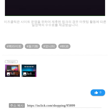
이즈클릭은 사이트 운영을 위하여 제후된 링크의 경우 마켓팅 활동에 따른
일정액의 수수료를 제공받습니다.
#백라이트
#동기화
#모니터
#RGB
Images
Sdf00b37977204d5fad6bde84004d0e24h-jpg_220x220q75-jpg__14006484.png
Sc616d7cd5829476a8c89d2ddf3f4359eY_14006484.png
photo
photo
0
thumb_up_alt
주소 복사