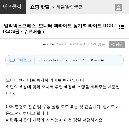

이즈클릭
쇼핑 핫딜
핫딜/할인/쿠폰

[알리익스프레스] 모니터 백라이트 동기화 라이트 RGB (

18,474원 / 무료배송 )
mofube
, 2025.03.16 AM 02:33, 676회 읽음
공유

link
구매링크
https://s.click.aliexpress.com/e/_oBws5Bn
모니터 백라이트 동기화 라이트 RGB 입니다.
화면의 색상에 맞춰 모니터 후면 배경에 조명을 비춰주는 제품입
니다.
USB 연결로 전원 및 구동 설정 모드 되는 것 같습니다. 설치도 사
용도 편리하다고 합니다.
이런류 제품이 가격이 꽤 되는데 이건 정말 저렴하네요.