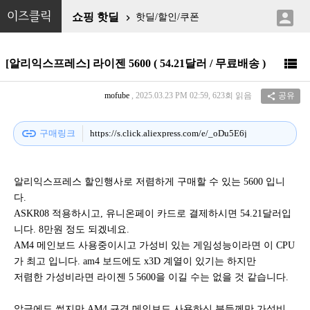

이즈클릭
쇼핑 핫딜
핫딜/할인/쿠폰


[알리익스프레스] 라이젠 5600 ( 54.21달러 / 무료배송 )
mofube
, 2025.03.23 PM 02:59, 623회 읽음
공유

link
구매링크
https://s.click.aliexpress.com/e/_oDu5E6j
알리익스프레스 할인행사로 저렴하게 구매할 수 있는 5600 입니
다.
ASKR08 적용하시고, 유니온페이 카드로 결제하시면 54.21달러입
니다. 8만원 정도 되겠네요.
AM4 메인보드 사용중이시고 가성비 있는 게임성능이라면 이 CPU
가 최고 입니다. am4 보드에도 x3D 계열이 있기는 하지만
저렴한 가성비라면 라이젠 5 5600을 이길 수는 없을 것 같습니다.
앞글에도 썼지만 AM4 규격 메인보드 사용하신 분들께만 가성비