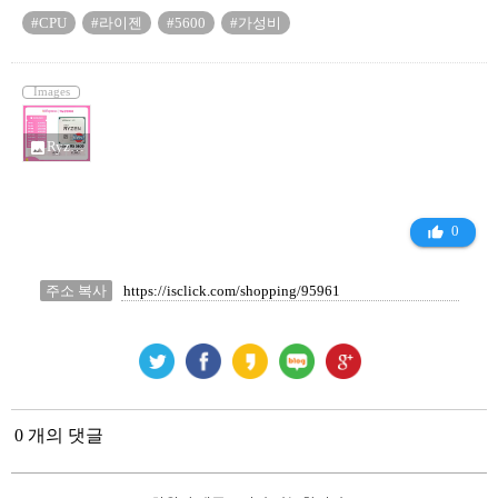
#CPU
#라이젠
#5600
#가성비
Images
Ryzen 5 5600_14656000.png
photo
0
thumb_up_alt
주소 복사
0 개의 댓글