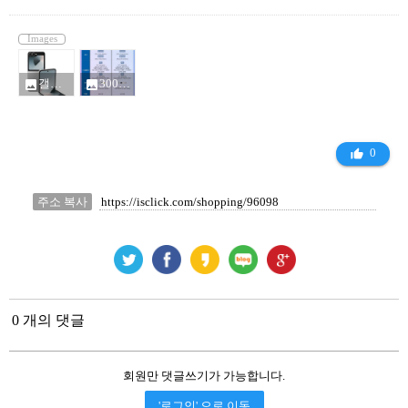
Images
갤럭시 Z플립6 자급제_16311456.jpg
300167766056882-9cd6f404-48e1-4e3e-893f-025f8415170e_16311944.jpg
photo
photo
0
thumb_up_alt
주소 복사
0 개의 댓글
회원만 댓글쓰기가 가능합니다.
'로그인' 으로 이동