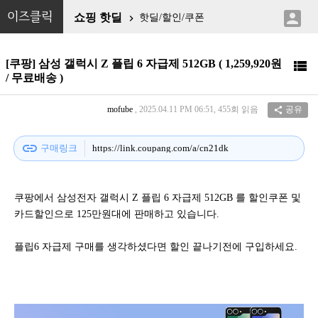

이즈클릭
쇼핑 핫딜
핫딜/할인/쿠폰

[쿠팡] 삼성 갤럭시 Z 플립 6 자급제 512GB ( 1,259,920원

/ 무료배송 )
mofube
, 2025.04.11 PM 06:51, 455회 읽음
공유

link
구매링크
https://link.coupang.com/a/cn21dk
쿠팡에서 삼성전자 갤럭시 Z 플립 6 자급제 512GB 를 할인쿠폰 및
카드할인으로 125만원대에 판매하고 있습니다.
플립6 자급제 구매를 생각하셨다면 할인 끝나기전에 구입하세요.