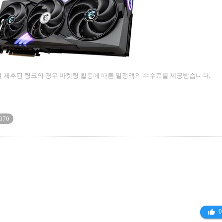
 제후된 링크의 경우 마켓팅 활동에 따른 일정액의 수수료를 제공받습니다.
070
0
thumb_up_alt