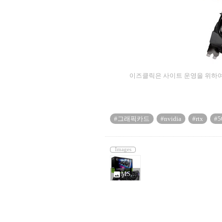
이즈클릭은 사이트 운영을 위하여
#그래픽카드
#nvidia
#rtx
#5
Images
MSI 지포스 RTX 5070 게이밍 트리오 OC D7 12GB_4192926.jpg
photo