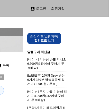

로그인
회원가입
최신 여행/쇼핑/구독
할인코드
보기
알뜰구매 최신글
[네이버] 기능성 반팔 티셔츠
6,500원(3장이상 구매시 무

목록
료배송)
[kt알뜰폰] 2만원 Npay 받는
유
6기가 350분 평생요금제 최
저가 ( 1,900원 / 무료 )
[네이버] 무지 반팔 기능성 티
셔츠 5,900원(3장이상 구매
시 무료배송)
[쿠팡] 샤오미 레드미워치 6