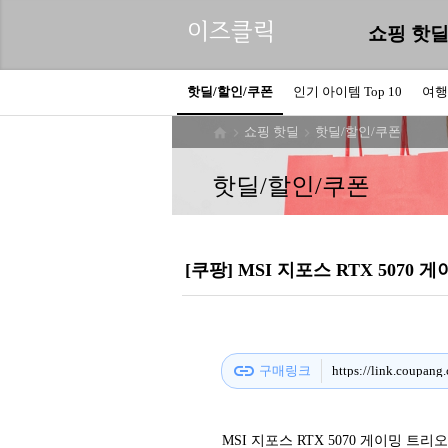
이즈클릭
쇼핑 핫
핫딜/할인/쿠폰
인기 아이템 Top 10
여행
쇼핑 핫딜
핫딜/할인/쿠폰



핫딜/할인/쿠폰
[쿠팡] MSI 지포스 RTX 5070 게이
link
구매링크
https://link.coupan
MSI 지포스 RTX 5070 게이밍 트