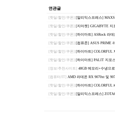
연관글
[핫딜/할인/쿠폰]
[알리익스프레스] MAXSUN In
[핫딜/할인/쿠폰]
[지마켓] GIGABYTE 지포스 
[핫딜/할인/쿠폰]
[하이마트] ASRock 라데온 R
[핫딜/할인/쿠폰]
[컴퓨존] ASUS PRIME 라데
[핫딜/할인/쿠폰]
[하이마트] COLORFUL 지포
[핫딜/할인/쿠폰]
[하이마트] PALIT 지포스 RT
[정보/추천사이트]
48GB 메모리+수냉으로 
[컴퓨터/IT]
AMD 라데온 RX 9070xt 및 9
[핫딜/할인/쿠폰]
[하이마트] COLORFUL iGa
[핫딜/할인/쿠폰]
[알리익스프레스] ZOTAC GAM