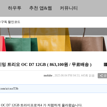
딜
하우투
추천 앱&웹
커뮤니티
/구독 할인코드
밍 트리오 OC D7 12GB ( 863,100원 / 무료배송 )
mofube
, 2025.06.04 PM 04:53, 445회 읽음
공

g.com/a/cxoT3b
리오 OC D7 12GB 트라이프로져4 가 저렴하게 올라왔습니다.