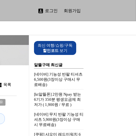

로그인
회원가입
최신 여행/쇼핑/구독
할인코드
보기
알뜰구매 최신글
[네이버] 기능성 반팔 티셔츠
6,500원(3장이상 구매시 무

료배송)
목록
[kt알뜰폰] 2만원 Npay 받는
6기가 350분 평생요금제 최
유
저가 ( 1,900원 / 무료 )
[네이버] 무지 반팔 기능성 티
셔츠 5,900원(3장이상 구매
시 무료배송)
[쿠팡] 샤오미 레드미워치 6