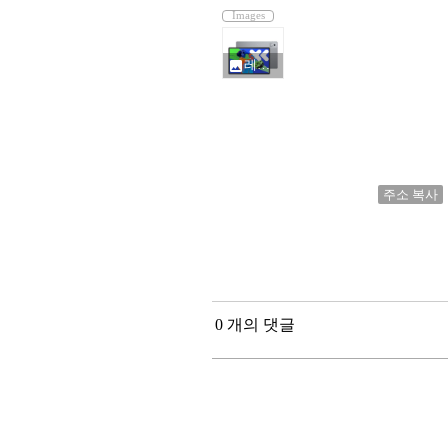
Images
레노버 샤오신패드 프로 2025 PAD PRO_4622011.jpg
photo
주소 복사
0 개의 댓글