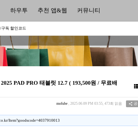
딜
하우투
추천 앱&웹
커뮤니티
/구독 할인코드
 PAD PRO 태블릿 12.7 ( 193,500원 / 무료배
mofube
, 2025.06.09 PM 03:55, 473회 읽음
공

t.co.kr/Item?goodscode=4037910013