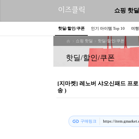
이즈클릭
쇼핑 핫
핫딜/할인/쿠폰
인기 아이템 Top 10
여행
쇼핑 핫딜
핫딜/할인/쿠폰



핫딜/할인/쿠폰
[지마켓] 레노버 샤오신패드 프로 2025
송 )
link
구매링크
https://item.gmarke