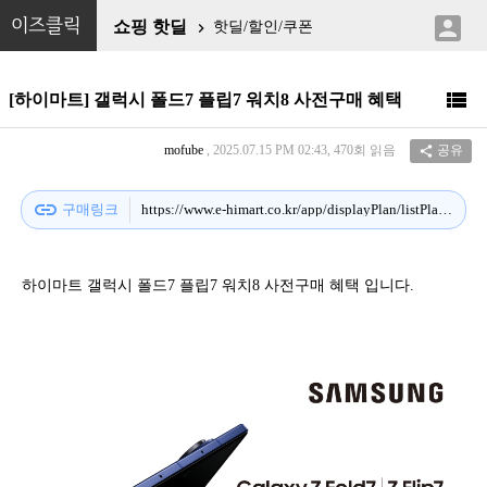

이즈클릭
쇼핑 핫딜
핫딜/할인/쿠폰


[하이마트] 갤럭시 폴드7 플립7 워치8 사전구매 혜택
mofube
, 2025.07.15 PM 02:43, 470회 읽음
공유

link
구매링크
https://www.e-himart.co.kr/app/displayPlan/listPlanDetail?spdpNo=12454&mws_wsLog=MC_%EB%A9%94%EC%9D%B8_%EA%B0%80%EC%A0%84%EC%87%BC%ED%95%91%ED%99%88+%EB%B9%8C%EB%B3%B4%EB%93%9C%EB%B0%B0%EB%84%88+12454_%EA%B0%A4%EB%9F%AD%EC%8B%9C_%EC%82%AC%EC%A0%84%EA%B5%AC%EB%A7%A4_%EB%AA%A8%EB%B0%94%EC%9D%BC&gaDispNo=10015128
하이마트 갤럭시 폴드7 플립7 워치8 사전구매 혜택 입니다.