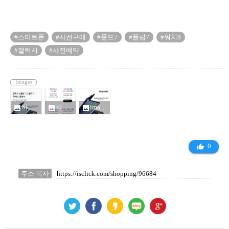
#스마트폰
#사전구매
#폴드7
#플립7
#워치8
#갤럭시
#사전예약
Images
하이마트 폴드7 사전구매_7727540.jpg
하이마트 폴드7 플립7 워치8 사전구매 혜택_7727540.png
imageBanner_1752051848857_7727762.png
photo
photo
photo
0
thumb_up_alt
주소 복사