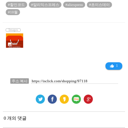
#할인코드
#알리익스프레스
#aliexpress
#초이스데이
#10월
Images
aliexpress_14473144.jpg
photo
1
thumb_up_alt
주소 복사
0 개의 댓글