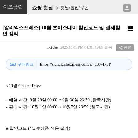

이즈클릭
쇼핑 핫딜
핫딜/할인/쿠폰

[알리익스프레스] 10월 초이스데이 할인코드 및 결제할

인 정리
mofube
, 2025.10.01 PM 04:31, 450회 읽음
공유

link
구매링크
https://s.click.aliexpress.com/e/_c3ty4k0P
<10월 Choice Day>
- 예열 시간: 9월 29일 00:00 ~ 9월 30일 23:59 (한국시간)
- 판매 시간: 10월 1일 00:00 ~ 10월7일 23:59 (한국시간)
# 할인코드 (*일부상품 적용 불가)