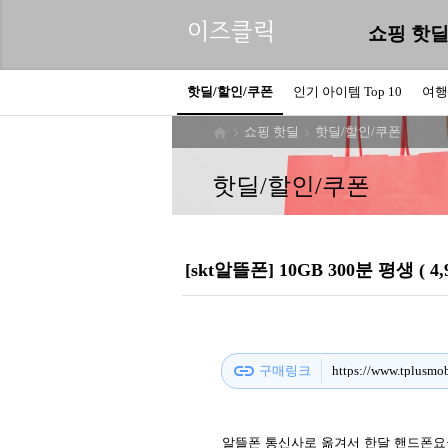
이즈클릭
쇼핑 핫
핫딜/할인/쿠폰
인기 아이템 Top 10
여행
쇼핑 핫딜
핫딜/할인/쿠폰



핫딜/할인/쿠폰
[skt알뜰폰] 10GB 300분 평생 ( 4,
link
구매링크
https://www.tplus
알뜰폰
통신사로
옮겨서
한달
핸드폰요