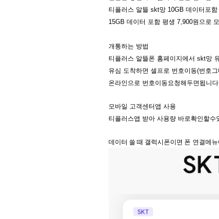
티플러스
알뜰
skt
망
10GB
데이터포함
15GB
데이터
포함
평생
7,900
원으로 
개통하는
방법
티플러스
알뜰폰
홈페이지에서
skt
망
유심
도착하면
셀프로
번호이동
(
번호그
온라인으로
번호이동요청해두면됩니다
모바일
고객센터앱
사용
티플러스앱
받아
사용량
바로확인할수
데이터 쓸 때 갤럭시폰이면
폰
연결메뉴