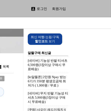

로그인
회원가입
최신 여행/쇼핑/구독
할인코드
보기
알뜰구매 최신글
[네이버] 기능성 반팔 티셔츠
6,500원(3장이상 구매시 무

목록
료배송)
[kt알뜰폰] 2만원 Npay 받는
유
6기가 350분 평생요금제 최
저가 ( 1,900원 / 무료 )
8
[네이버] 무지 반팔 기능성 티
셔츠 5,900원(3장이상 구매
시 무료배송)
[쿠팡] 샤오미 레드미워치 6