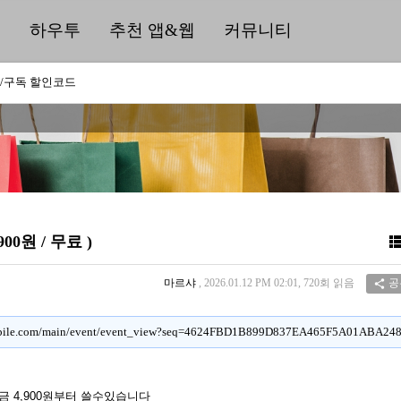
딜
하우투
추천 앱&웹
커뮤니티
/구독 할인코드
900원 / 무료 )
마르샤
, 2026.01.12 PM 02:01, 720회 읽음
공

mobile.com/main/event/event_view?seq=4624FBD1B899D837EA465F5A01ABA24
금
4,900
원부터
쓸수있습니다