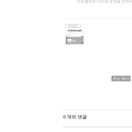
이즈클릭은 사이트 운영을 위하여
Images
skt망 4_900원_6586050.jpg
photo
주소 복사
0 개의 댓글