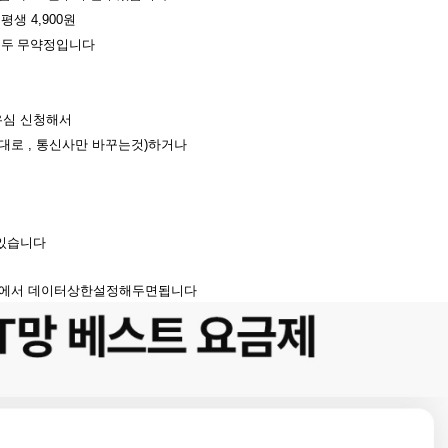
평생
4,900
원
모두 무약정입니다
유심
신청해서
대로
,
통신사만
바꾸는것
)
하거나
있습니다
에서
데이터상한설정해두면
됩니다