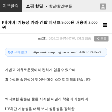

이즈클릭
쇼핑 핫딜
핫딜/할인/쿠폰

[네이버] 기능성 카라 긴팔 티셔츠 9,000원 배송비 3,000

원
real211
, 2026.02.19 PM 07:07, 351회 읽음
공유

link
구매링크
https://mkt.shopping.naver.com/link/68b124f8e297a522b23ecf37
가볍고 여유로운핏이라 편하게 입을수 있으며
흡수성과 속건성이 뛰어난 메쉬 소재로 제작되었습니다
엑티브한 활동은 물론 사계절 데일리 착용이 가능하며
UV차단 기능성을 더해 보다 실용성을 강화한