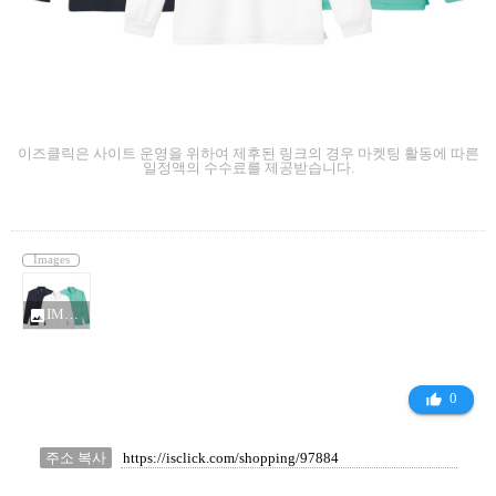
이즈클릭은 사이트 운영을 위하여 제후된 링크의 경우 마켓팅 활동에 따른
일정액의 수수료를 제공받습니다.
Images
IMG_7741_9887931.jpeg
photo
0
thumb_up_alt
주소 복사