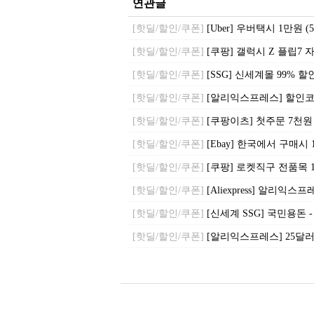
연관글
[핫딜/할인/쿠폰]
[Uber] 우버택시 1만원 
[핫딜/할인/쿠폰]
[쿠팡] 갤럭시 Z 플립7 자급
[핫딜/할인/쿠폰]
[SSG] 신세계몰 99% 
[핫딜/할인/쿠폰]
[알리익스프레스] 할인코
[핫딜/할인/쿠폰]
[쿠팡이츠] 첫주문 7천
[핫딜/할인/쿠폰]
[Ebay] 한국에서 구매시 
[핫딜/할인/쿠폰]
[쿠팡] 로켓직구 전품목 
[핫딜/할인/쿠폰]
[Aliexpress] 알리
[핫딜/할인/쿠폰]
[신세계 SSG] 국민용돈 
[핫딜/할인/쿠폰]
[알리익스프레스] 25달러