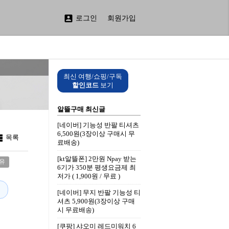

로그인
회원가입
최신 여행/쇼핑/구독
할인코드
보기
알뜰구매 최신글
[네이버] 기능성 반팔 티셔츠
6,500원(3장이상 구매시 무

목록
료배송)
[kt알뜰폰] 2만원 Npay 받는
유
6기가 350분 평생요금제 최
저가 ( 1,900원 / 무료 )
[네이버] 무지 반팔 기능성 티
셔츠 5,900원(3장이상 구매
시 무료배송)
[쿠팡] 샤오미 레드미워치 6