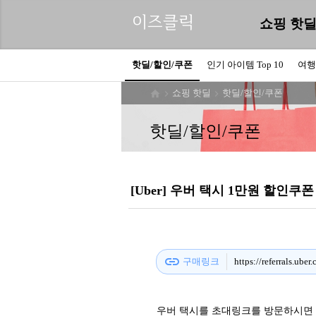
이즈클릭
쇼핑 핫
핫딜/할인/쿠폰
인기 아이템 Top 10
여행
쇼핑 핫딜
핫딜/할인/쿠폰



핫딜/할인/쿠폰
[Uber] 우버 택시 1만원 할인쿠
link
구매링크
https://referrals.ub
우버 택시를 초대링크를 방문하시면 