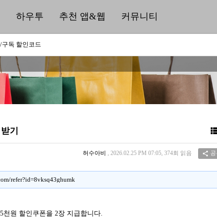
딜
하우투
추천 앱&웹
커뮤니티
/구독 할인코드
폰 받기
허수아비
, 2026.02.25 PM 07:05, 374회 읽음
공

er.com/refer?id=8vksq43ghumk
5천원 할인쿠폰을 2장 지급합니다.