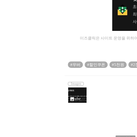
이즈클릭은 사이트 운영을 위하여
#우버
#할인쿠폰
#5천원
#2
Images
uber invite_400_10405849.jpg
photo