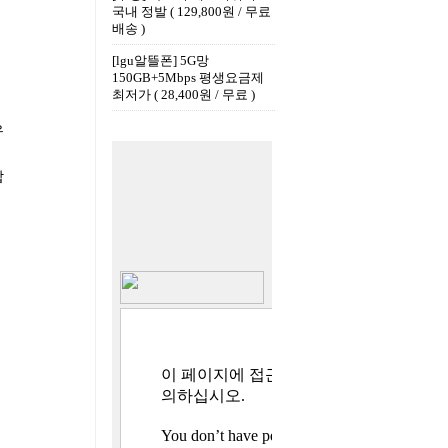
국내 정발 ( 129,800원 / 무료
배송 )
[lgu알뜰폰] 5G망
150GB+5Mbps 평생요금제
최저가 ( 28,400원 / 무료 )
우
합