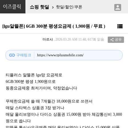

이즈클릭
쇼핑 핫딜
핫딜/할인/쿠폰


[lgu알뜰폰] 6GB 300분 평생요금제 ( 1,900원 / 무료 )
마르샤
, 2026.03.20 AM 11:40, 617회 읽음
공유

link
구매링크
https://www.tplusmobile.com/
티플러스 알뜰폰 lgu망 요금제로
6GB/300분 평생 1,900원으로
동종요금제중 최저가이며, 약정없습니다
무제한요금제 쓸 때 7개월간 18,000원으로 쓰면서
매달 스타벅스 상품권 3장 받거나
매달 올리브영이나 다이소 상품권 15,000원 받아 체감통신비 3,000
원으로 씁니다
알뜰폰 통신사요금제중 매달 올리브영이나 다이소 15,000원 상품