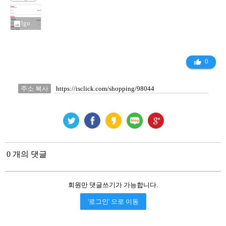
lgu알뜰폰 베스트요금제_12366422.jpg
photo
0
thumb_up_alt
주소 복사
0 개의 댓글
회원만 댓글쓰기가 가능합니다.
'로그인' 으로 이동