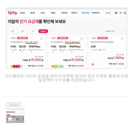
이즈클릭은 사이트 운영을 위하여 제후된 링크의 경우 마켓팅 활동에 따른
일정액의 수수료를 제공받습니다.
Images
알뜰폰 무제한요금제 1900원 19000원_944738.jpg
photo