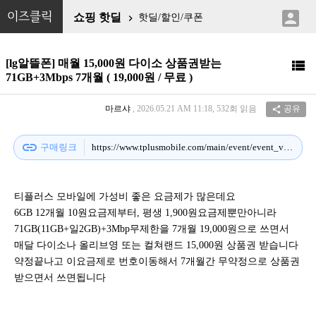

이즈클릭
쇼핑 핫딜
핫딜/할인/쿠폰

[lg알뜰폰] 매월 15,000원 다이소 상품권받는

71GB+3Mbps 7개월 ( 19,000원 / 무료 )
마르샤
, 2026.05.21 AM 11:18, 532회 읽음
공유

link
구매링크
https://www.tplusmobile.com/main/event/event_view?seq=A9F80367BA9C61EE8A07FC48BC6CA5A7
티플러스 모바일에 가성비 좋은 요금제가 많은데요
6GB 12개월 10원요금제부터, 평생 1,900원요금제뿐만아니라
71GB(11GB+일2GB)+3Mbp무제한을 7개월 19,000원으로 쓰면서
매달 다이소나 올리브영 또는 컬쳐랜드 15,000원 상품권 받습니다
약정끝나고 이요금제로 번호이동해서 7개월간 무약정으로 상품권
받으면서 쓰면됩니다