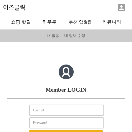

이즈클릭
쇼핑 핫딜
하우투
추천 앱&웹
커뮤니티
내 활동
내 정보 수정
Member LOGIN