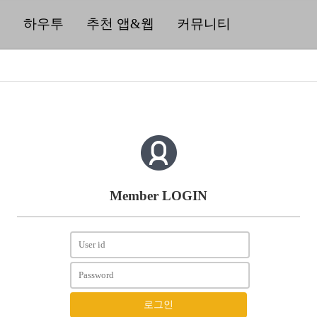
딜
하우투
추천 앱&웹
커뮤니티
Member LOGIN