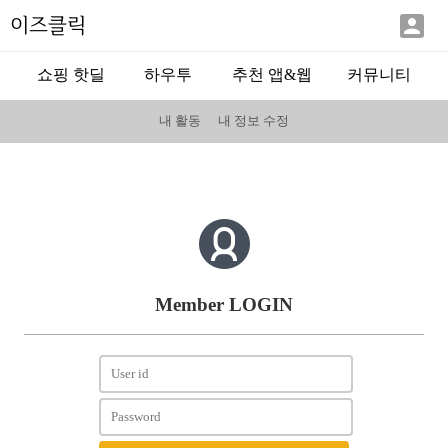

이즈클릭
쇼핑 핫딜
하우투
추천 앱&웹
커뮤니티
내 활동
내 정보 수정
Member LOGIN