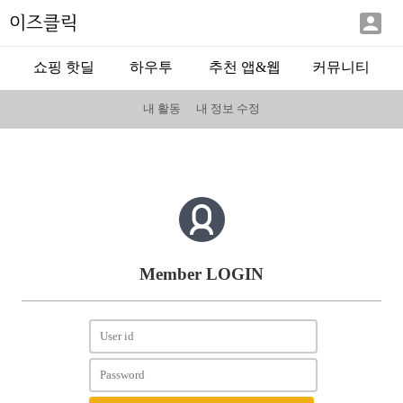

이즈클릭
쇼핑 핫딜
하우투
추천 앱&웹
커뮤니티
내 활동
내 정보 수정
Member LOGIN